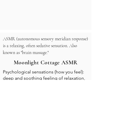
ASMR (autonomous sensory meridian response) 
is a relaxing, often sedative sensation. Also 
known as "brain massage."
Moonlight Cottage ASMR
Psychological sensations (how you feel):
deep and soothing feeling of relaxation,
calmness, comfort, peacefulness,
restfulness, or sleepiness.