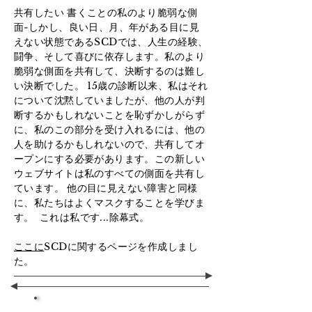
共有したい
書くことの私のより脆弱な側
面-しかし、良い日、月、年がある目に見
えない状態であるSCDでは、人生の経験、
闘争、そして喜びに依存します。私のより
脆弱な側面を共有して、決断するのは難し
い決断でした。 15歳の診断以来、私はそれ
について沈黙していましたが、他の人が判
断するかもしれないことを恥ずかしがらず
に、私のこの部分を受け入れるには、他の
人を助けるかもしれないので、共有してオ
ープンにする必要があります。この新しい
ウェブサイトは私のすべての側面を共有し
ています。
他の目に見えない障害と同様
に、私たちはよくマスクすることを学びま
す。
これは私です...除幕式。
ここに
SCDに関するページを作成しまし
た。