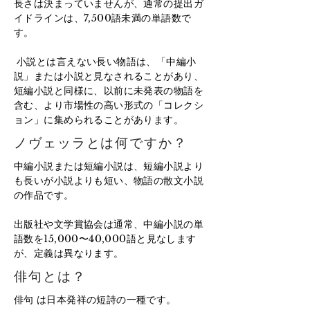
長さは決まっていませんが、通常の提出ガ
イドラインは、7,500語未満の単語数で
す。
​
小説とは言えない長い物語は、「中編小
説」または小説と見なされることがあり、
短編小説と同様に、以前に未発表の物語を
含む、より市場性の高い形式の「コレクシ
ョン」に集められることがあります。
ノヴェッラとは何ですか？
中編小説または短編小説は、短編小説より
も長いが小説よりも短い、物語の散文小説
の作品です。
出版社や文学賞協会は通常、中編小説の単
語数を15,000〜40,000語と見なします
が、定義は異なります。
俳句とは？
俳句
は日本発祥の短詩の一種です。