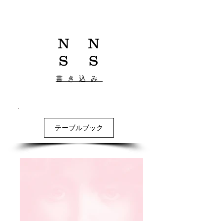
N
N
S
S
書き込み
テーブルブック