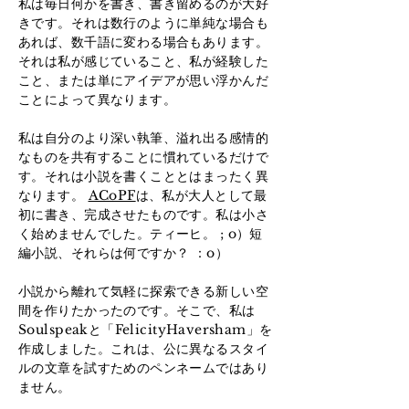
私は毎日何かを書き、書き留めるのが大好
きです。それは数行のように単純な場合も
あれば、数千語に変わる場合もあります。
それは私が感じていること、私が経験した
こと、または単にアイデアが思い浮かんだ
ことによって異なります。
私は自分のより深い執筆、溢れ出る感情的
なものを共有することに慣れているだけで
す。それは小説を書くこととはまったく異
なります。
ACoPF
は、私が大人として最
初に書き、完成させたものです。私は小さ
く始めませんでした。ティーヒ。 ; o）短
編小説、それらは何ですか？ ：o）
小説から離れて気軽に探索できる新しい空
間を作りたかったのです。そこで、私は
Soulspeakと「FelicityHaversham」を
作成しました。これは、公に異なるスタイ
ルの文章を試すためのペンネームではあり
ません。